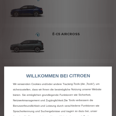
Ë-C5 AIRCROSS
C5 AIRCROSS
WILLKOMMEN BEI CITROEN
Wir verwenden Cookies und/oder andere Tracking-Tools (die „Tools“), um
sicherzustellen, dass wir Ihnen die bestmögliche Nutzung unserer Website
bieten. Sie ermöglichen grundlegende Funktionen wie Sicherheit,
Netzwerkmanagement und Zugänglichkeit.Die Tools verbessern die
Ë-BERLINGO
Benutzerfreundlichkeit und Leistung durch verschiedene Funktionen wie
Spracherkennung und Suchergebnisse und tragen so dazu bei, unser