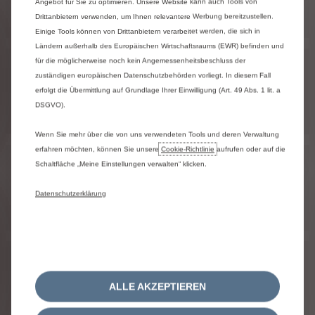
Angebot für Sie zu optimieren. Unsere Website kann auch Tools von
Drittanbietern verwenden, um Ihnen relevantere Werbung bereitzustellen.
Einige Tools können von Drittanbietern verarbeitet werden, die sich in
Ländern außerhalb des Europäischen Wirtschaftsraums (EWR) befinden und
für die möglicherweise noch kein Angemessenheitsbeschluss der
BERLINGO
zuständigen europäischen Datenschutzbehörden vorliegt. In diesem Fall
erfolgt die Übermittlung auf Grundlage Ihrer Einwilligung (Art. 49 Abs. 1 lit. a
DSGVO).
Wenn Sie mehr über die von uns verwendeten Tools und deren Verwaltung
erfahren möchten, können Sie unsere
Cookie‑Richtlinie
aufrufen oder auf die
Ë-SPACETOURER
Schaltfläche „Meine Einstellungen verwalten“ klicken.
Datenschutzerklärung
NEUER SPACETOURER
ALLE AKZEPTIEREN