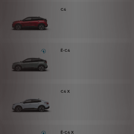
C4
Ë-C4
C4 X
Ë-C4 X