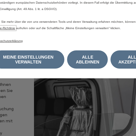
Er
uständigen europäischen Datenschutzbehörden vorliegt. In diesem Fall erfolgt die Übermittlung 
 Einwilligung (Art. 49 Abs. 1 lit. a DSGVO).
Sie mehr über die von uns verwendeten Tools und deren Verwaltung erfahren möchten, können
e‑Richtlinie
aufrufen oder auf die Schaltfläche „Meine Einstellungen verwalten“ klicken.
schutzerklärung
MEINE EINSTELLUNGEN
ALLE
AL
VERWALTEN
ABLEHNEN
AKZEPT
 Ihnen
ren Sie
nen
suchung
igen
nen mit
My