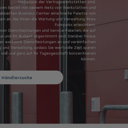
Herzstück der Vertragswerkstätten sind.
roën bietet mit seinem Netz von Werkstätten und
alisierten Business Center eine breite Palette von
en an, die Ihnen die Wartung und Verwaltung Ihres
Fuhrparks erleichtern.
 von Dienstleistungen und Service-Paketen, die auf
se und Ihr Budget abgestimmt sind. Darüber hinaus
nen exklusive Dienstleistungen an und vereinfachen
g und Verwaltung, sodass Sie wertvolle Zeit sparen
 voll und ganz auf Ihr Tagesgeschäft konzentrieren
können.
Händlersuche