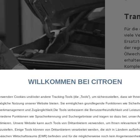
Tran
Für die
viele V
Ersatzt
der reg
Ölwechs
erhalte
Komple
Citro
WILLKOMMEN BEI CITROEN
Wart
EURO
erwenden Cookies und/oder andere Tracking-Tools (die „Tools“), um sicherzustellen, dass wir Ihne
zuge
verwe
ögliche Nutzung unserer Website bieten. Sie ermöglichen grundlegende Funktionen wie Sicherhe
erkmanagement und Zugänglichkeit.Die Tools verbessern die Benutzerfreundlichkeit und Leistu
hiedene Funktionen wie Spracherkennung und Suchergebnisse und tragen so dazu bei, unser An
Se
timieren. Unsere Website kann auch Tools von Drittanbietern verwenden, um Ihnen relevantere
tzustellen. Einige Tools können von Drittanbietern verarbeitet werden, die sich in Ländern außerh
äischen Wirtschaftsraums (EWR) befinden und für die möglicherweise noch kein Angemessenhei