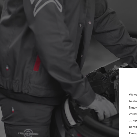
Wir v
bestm
Netzw
versc
zu op
berei
Europ