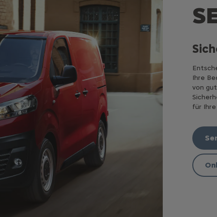
S
Sich
Entsche
Ihre Be
von gut
Sicherh
für Ihre
Se
On