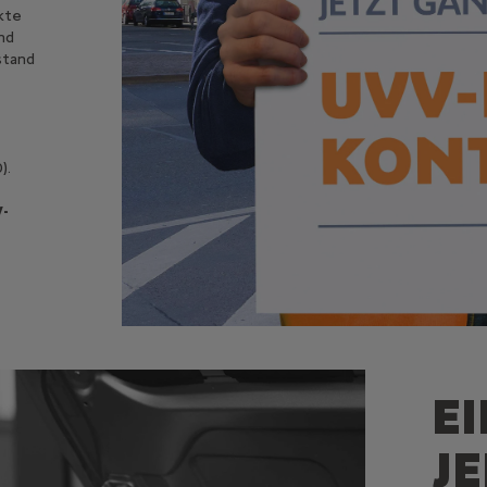
kte
nd
stand
).
V-
E
J