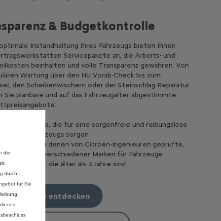
sparenz & Budgetkontrolle
 optimale Instandhaltung Ihres Fahrzeugs bieten Ihnen
ertragswerkstätten Servicepakete an, die Arbeits- und
eilkosten beinhalten und volle Transparenz gewähren. Von
ulären Wartung über den HU Vorab-Check bis zum
el, den Scheibenwischern oder der Steinschlag-Reparatur
n Sie planbare und auf das Fahrzeugalter abgestimmte
ttpreisangebote:
ën-Originalteile, die für eine sorgenfreie und reibungslose
ung Ihres Fahrzeugs sorgen
PAR-Teile, bei denen von Citroën-Ingenieuren geprüfte,
n die
lassene Teile verschiedener Marken für Fahrzeuge
ndet werden, die älter als 3 Jahre sind.
it,
ng durch
gebot für Sie
rvice-Pakete entdecken
 Werbung
alb des
tsbeschluss