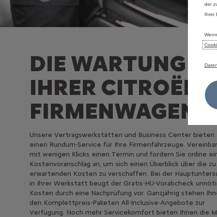
der z
Ihrer
Wenn 
Cooki
DIE WARTUNG
Daten
IHRER CITROËN
FIRMENWAGEN
Unsere Vertragswerkstätten und Business Center bieten
einen Rundum-Service für Ihre Firmenfahrzeuge. Vereinba
mit wenigen Klicks einen Termin und fordern Sie online ei
Kostenvoranschlag an, um sich einen Überblick über die zu
erwartenden Kosten zu verschaffen. Bei der Hauptunter
in Ihrer Werkstatt beugt der Gratis-HU-Vorabcheck unnöt
Kosten durch eine Nachprüfung vor. Ganzjährig stehen Ih
den Komplettpreis-Paketen All-Inclusive-Angebote zur
Verfügung. Noch mehr Servicekomfort bieten Ihnen die 