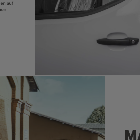
nen auf
ion
M