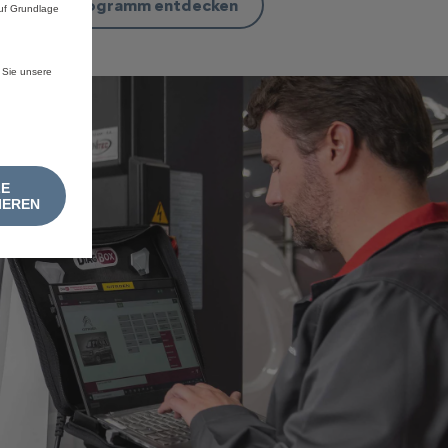
satzteile-Programm entdecken
auf Grundlage
 Sie unsere
LE
IEREN