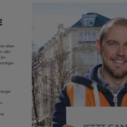
E
ei allen
m Jahr
 Im
kundiger
rzeuge
ls
ine