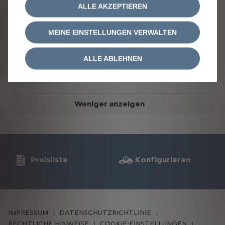
Bestandteil des Angebotes sind.
ALLE AKZEPTIEREN
Laufzeit: 48 Monate
MEINE EINSTELLUNGEN VERWALTEN
Laufleistung: 10.000 km/Jahr
48 x mtl. Leasingrate 399,- €
Leasingsonderzahlung: 0,- €
ALLE ABLEHNEN
Weniger anzeigen
Preisliste
Konfigurieren
IMPRESSUM
DATENSCHUTZRICHTLINIE
RECHTLICHE HINWEISE
COOKIE-EINSTELLUNGEN