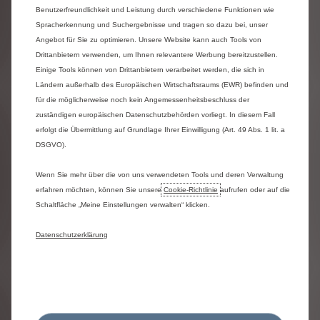
Benutzerfreundlichkeit und Leistung durch verschiedene Funktionen wie
Spracherkennung und Suchergebnisse und tragen so dazu bei, unser
Kombinierte Werte gem. WLTP*:
Angebot für Sie zu optimieren. Unsere Website kann auch Tools von
Citroën ë-C5 Aircross Elektromotor 210 Komfort-
Drittanbietern verwenden, um Ihnen relevantere Werbung bereitzustellen.
Range mit 157 KW (213 PS): Energieverbrauch 17,0 - 17,7
Einige Tools können von Drittanbietern verarbeitet werden, die sich in
kWh/100 km; CO₂-Emission 0 g/km; CO₂-Klasse: A
Ländern außerhalb des Europäischen Wirtschaftsraums (EWR) befinden und
für die möglicherweise noch kein Angemessenheitsbeschluss der
1
Ein Leasingangebot mit Kaufoption für
zuständigen europäischen Datenschutzbehörden vorliegt. In diesem Fall
Gewerbekunden (Bonität vorausgesetzt), gültig bis zum
erfolgt die Übermittlung auf Grundlage Ihrer Einwilligung (Art. 49 Abs. 1 lit. a
30.09.2026, der Stellantis Bank SA Niederlassung
DSGVO).
Deutschland, Siemensstraße 10, 63263 Neu-Isenburg, für
den Citroën ë-C5 Aircross Elektromotor 210 Komfort-
Wenn Sie mehr über die von uns verwendeten Tools und deren Verwaltung
Range mit 157 KW (213 PS) YOU. Alle Preise verstehen
erfahren möchten, können Sie unsere
Cookie‑Richtlinie
aufrufen oder auf die
sich zuzügl. Mehrwertsteuer, Überführungs- und
Schaltfläche „Meine Einstellungen verwalten“ klicken.
Zulassungskosten. Sofern der Kunde keinen Gebrauch
von der Kaufoption macht, werden nach Vertragsende
Datenschutzerklärung
Mehr- und Minderkilometer (Freigrenze jeweils 2.500
km) sowie ein Ausgleich für ggf. vorhandene Schäden
abgerechnet. Über alle Detailbedingungen informiert Sie
gerne Ihr teilnehmender Citroen Partner. Angebot nur
solange Vorrat reicht. Beispielfotos zeigen Fahrzeug der
Baureihe, dessen Ausstattungsmerkmale nicht