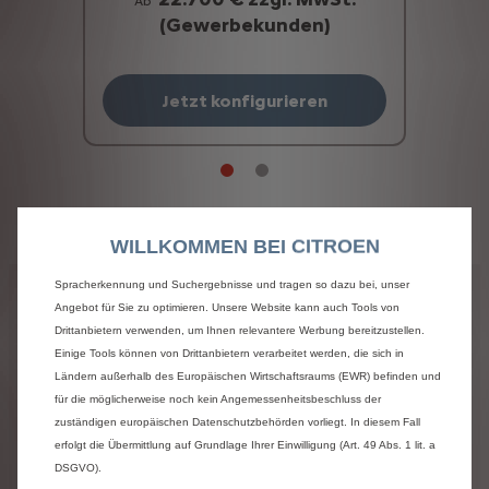
Ab
(Gewerbekunden)
Jetzt konfigurieren
Wir verwenden Cookies und/oder andere Tracking-Tools (die „Tools“), um
sicherzustellen, dass wir Ihnen die bestmögliche Nutzung unserer Website
bieten. Sie ermöglichen grundlegende Funktionen wie Sicherheit,
Netzwerkmanagement und Zugänglichkeit.Die Tools verbessern die
WILLKOMMEN BEI CITROEN
Benutzerfreundlichkeit und Leistung durch verschiedene Funktionen wie
Spracherkennung und Suchergebnisse und tragen so dazu bei, unser
Angebot für Sie zu optimieren. Unsere Website kann auch Tools von
Abbildungen
zeigen
ggfs.
Modelle
mit
höherwertiger
Ausstattung.
Drittanbietern verwenden, um Ihnen relevantere Werbung bereitzustellen.
Einige Tools können von Drittanbietern verarbeitet werden, die sich in
Angesichts
der
ständigen
Weiterentwicklung
Ländern außerhalb des Europäischen Wirtschaftsraums (EWR) befinden und
unserer
Produktpalette
und
unserer
komplexen
IT-
für die möglicherweise noch kein Angemessenheitsbeschluss der
Systeme
verwenden
wir
größte
Sorgfalt
darauf,
die
zuständigen europäischen Datenschutzbehörden vorliegt. In diesem Fall
Informationen
auf
dieser
Website
auf
dem
erfolgt die Übermittlung auf Grundlage Ihrer Einwilligung (Art. 49 Abs. 1 lit. a
neuesten
Stand
zu
halten.
Trotzdem
können
wir
für
absolute
Fehlerfreiheit
nicht
garantieren.
DSGVO).
Citroën
schließt
jede
Haftung
für
Schäden,
die