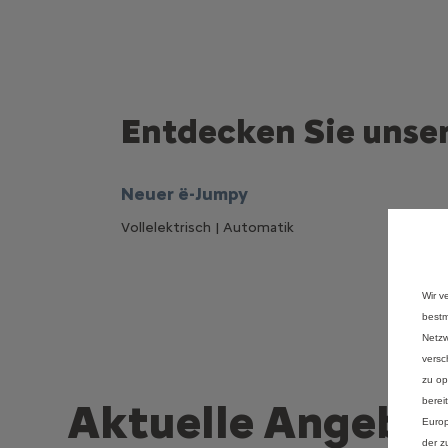
Entdecken Sie unser
Neuer ë-Jumpy
Vollelektrisch | Automatik
Wir v
bestm
Netzw
versc
zu op
berei
Aktuelle Angebo
Europ
der z