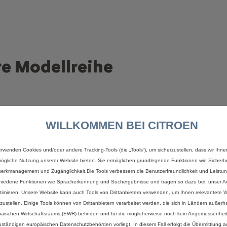
e Modellreihe
WILLKOMMEN BEI CITROEN
erwenden Cookies und/oder andere Tracking-Tools (die „Tools“), um sicherzustellen, dass wir Ihne
ögliche Nutzung unserer Website bieten. Sie ermöglichen grundlegende Funktionen wie Sicherhe
erkmanagement und Zugänglichkeit.Die Tools verbessern die Benutzerfreundlichkeit und Leistu
hiedene Funktionen wie Spracherkennung und Suchergebnisse und tragen so dazu bei, unser An
timieren. Unsere Website kann auch Tools von Drittanbietern verwenden, um Ihnen relevantere
tzustellen. Einige Tools können von Drittanbietern verarbeitet werden, die sich in Ländern außerh
te
Entdecken Sie unsere Angebote, 
äischen Wirtschaftsraums (EWR) befinden und für die möglicherweise noch kein Angemessenhei
uständigen europäischen Datenschutzbehörden vorliegt. In diesem Fall erfolgt die Übermittlung 