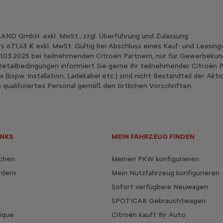
D GmbH. exkl. MwSt., zzgl. Überführung und Zulassung.
 671,43 € exkl. MwSt. Gültig bei Abschluss eines Kauf- und Leasing
 31.03.2025 bei teilnehmenden Citroën Partnern, nur für Gewerbeku
e Detailbedingungen informiert Sie gerne Ihr teilnehmender Citroën P
 (bspw. Installation, Ladekabel etc.) sind nicht Bestandteil der A
ualifiziertes Personal gemäß den örtlichen Vorschriften.
INKS
MEIN FAHRZEUG FINDEN
uchen
Meinen PKW konfigurieren
rdern
Mein Nutzfahrzeug konfigurieren
Sofort verfügbare Neuwagen
SPOTICAR Gebrauchtwagen
tique
Citroën kauft Ihr Auto