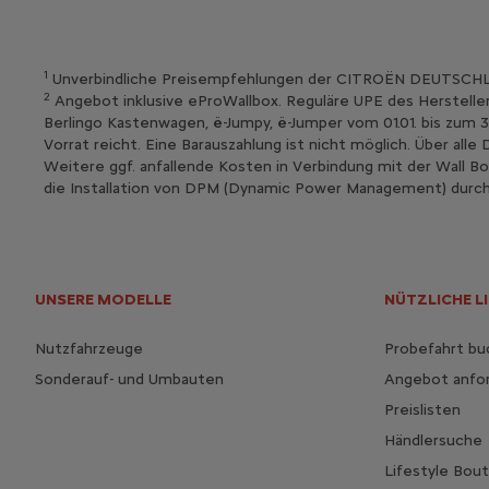
1
Unverbindliche Preisempfehlungen der CITROËN DEUTSCHLAN
2
Angebot inklusive eProWallbox. Reguläre UPE des Herstellers
Berlingo Kastenwagen, ë-Jumpy, ë-Jumper vom 01.01. bis zum
Vorrat reicht. Eine Barauszahlung ist nicht möglich. Über all
Weitere ggf. anfallende Kosten in Verbindung mit der Wall Box
die Installation von DPM (Dynamic Power Management) durch q
UNSERE MODELLE
NÜTZLICHE L
Nutzfahrzeuge
Probefahrt b
Sonderauf- und Umbauten
Angebot anfo
Preislisten
Händlersuche
Lifestyle Bou