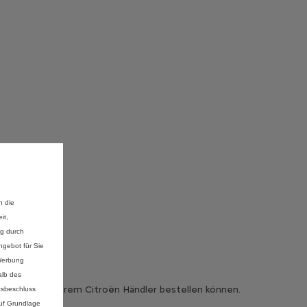
n die
it,
ng durch
gebot für Sie
 Werbung
alb des
die Sie bei Ihrem Citroën Händler bestellen können.
tsbeschluss
auf Grundlage