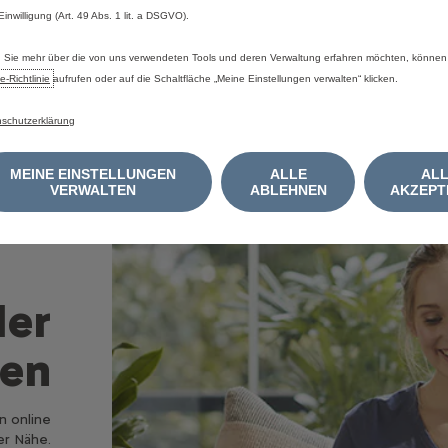
 Einwilligung (Art. 49 Abs. 1 lit. a DSGVO).
Angebote entdecken
Sie mehr über die von uns verwendeten Tools und deren Verwaltung erfahren möchten, können
e‑Richtlinie
aufrufen oder auf die Schaltfläche „Meine Einstellungen verwalten“ klicken.
schutzerklärung
MEINE EINSTELLUNGEN
ALLE
AL
VERWALTEN
ABLEHNEN
AKZEPT
ler
fen
n online
er Nähe.