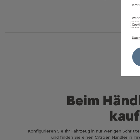
Ihrer
Wenn 
Cooki
Daten
Beim Händ
kau
Konfigurieren Sie Ihr Fahrzeug in nur wenigen Schritte
und finden Sie einen Citroën Händler in Ihr